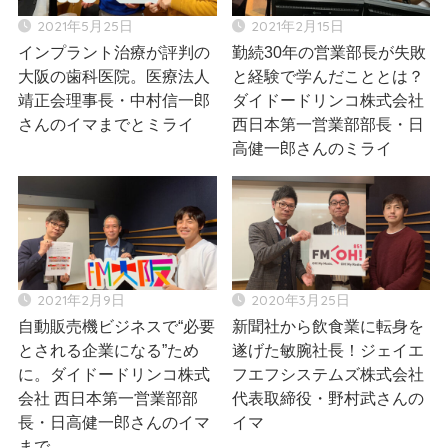
2021年5月25日
2021年2月15日
インプラント治療が評判の
勤続30年の営業部長が失敗
大阪の歯科医院。医療法人
と経験で学んだこととは？
靖正会理事長・中村信一郎
ダイドードリンコ株式会社
さんのイマまでとミライ
西日本第一営業部部長・日
高健一郎さんのミライ
2021年2月9日
2020年3月25日
自動販売機ビジネスで“必要
新聞社から飲食業に転身を
とされる企業になる”ため
遂げた敏腕社長！ジェイエ
に。ダイドードリンコ株式
フエフシステムズ株式会社
会社 西日本第一営業部部
代表取締役・野村武さんの
長・日高健一郎さんのイマ
イマ
まで