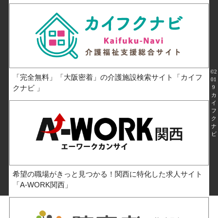
©
2
「完全無料」「大阪密着」の介護施設検索サイト「カイフ
01
クナビ 」
9
カ
イ
フ
ク
ナ
ビ
希望の職場がきっと見つかる！関西に特化した求人サイト
「A-WORK関西」