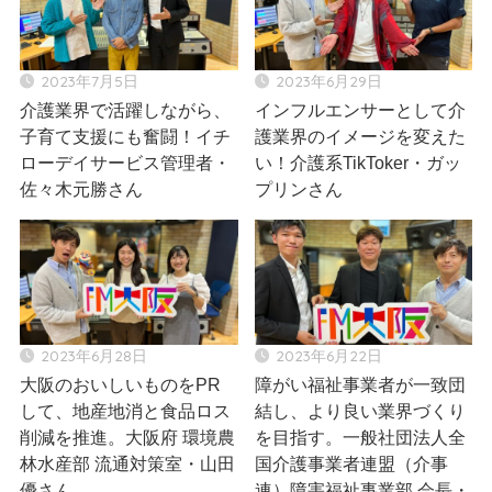
2023年7月5日
2023年6月29日
介護業界で活躍しながら、
インフルエンサーとして介
子育て支援にも奮闘！イチ
護業界のイメージを変えた
ローデイサービス管理者・
い！介護系TikToker・ガッ
佐々木元勝さん
プリンさん
2023年6月28日
2023年6月22日
大阪のおいしいものをPR
障がい福祉事業者が一致団
して、地産地消と食品ロス
結し、より良い業界づくり
削減を推進。大阪府 環境農
を目指す。一般社団法人全
林水産部 流通対策室・山田
国介護事業者連盟（介事
優さん
連）障害福祉事業部 会長・