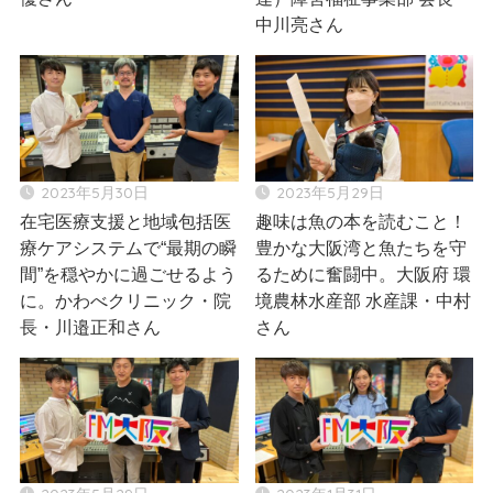
中川亮さん
2023年5月30日
2023年5月29日
在宅医療支援と地域包括医
趣味は魚の本を読むこと！
療ケアシステムで“最期の瞬
豊かな大阪湾と魚たちを守
間”を穏やかに過ごせるよう
るために奮闘中。大阪府 環
に。かわべクリニック・院
境農林水産部 水産課・中村
長・川邉正和さん
さん