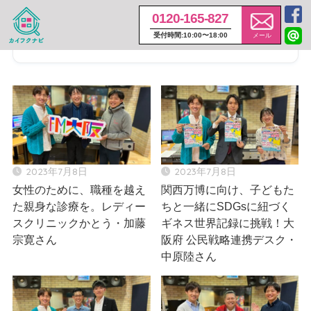
0120-165-827
タグ
ホーム
受付時間:10:00〜18:00
メール
「それU.K.!! ミライbridge」の記事一覧
2023年7月8日
2023年7月8日
女性のために、職種を越え
関西万博に向け、子どもた
た親身な診療を。レディー
ちと一緒にSDGsに紐づく
スクリニックかとう・加藤
ギネス世界記録に挑戦！大
宗寛さん
阪府 公民戦略連携デスク・
中原陸さん