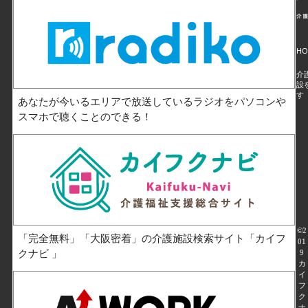
HO
介
設
す
あなたが今いるエリアで放送しているラジオをパソコンや
スマホで聴くことのできる！
©
2
「完全無料」「大阪密着」の介護施設検索サイト「カイフ
01
クナビ 」
9
カ
イ
フ
ク
ナ