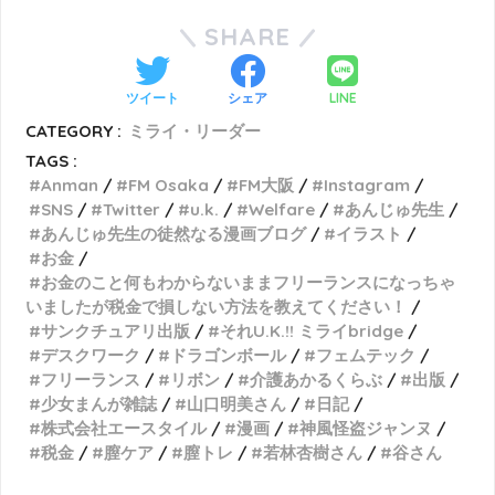
SHARE
LINE
ツイート
シェア
CATEGORY :
ミライ・リーダー
TAGS :
Anman
FM Osaka
FM大阪
Instagram
SNS
Twitter
u.k.
Welfare
あんじゅ先生
あんじゅ先生の徒然なる漫画ブログ
イラスト
お金
お金のこと何もわからないままフリーランスになっちゃ
いましたが税金で損しない方法を教えてください！
サンクチュアリ出版
それU.K.!! ミライbridge
デスクワーク
ドラゴンボール
フェムテック
フリーランス
リボン
介護あかるくらぶ
出版
少女まんが雑誌
山口明美さん
日記
株式会社エースタイル
漫画
神風怪盗ジャンヌ
税金
膣ケア
膣トレ
若林杏樹さん
谷さん