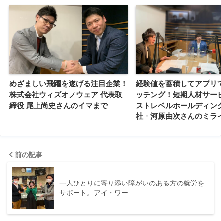
めざましい飛躍を遂げる注目企業！
経験値を蓄積してアプリ
株式会社ウィズオノウェア 代表取
ッチング！短期人材サー
締役 尾上尚史さんのイマまで
ストレベルホールディン
社・河原由次さんのミラ
前の記事
一人ひとりに寄り添い障がいのある方の就労を
サポート。アイ・ワー…