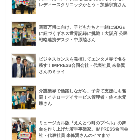
レディースクリニックかとう・加藤宗寛さん
関西万博に向け、子どもたちと一緒にSDGs
に紐づくギネス世界記録に挑戦！大阪府 公民
戦略連携デスク・中原陸さん
ビジネスセンスを発揮してエンタメ界で名を
残す！IMPRESS合同会社・代表社員 来條翼
さんのミライ
介護業界で活躍しながら、子育て支援にも奮
闘！イチローデイサービス管理者・佐々木元
勝さん
ミュージカル版『えんとつ町のプペル』の舞
台を作り上げた若手事業家。IMPRESS合同会
社・代表社員 来條翼さんのイマまで