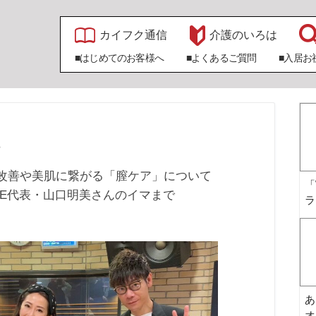
カイフク通信
介護のいろは
■はじめてのお客様へ
■よくあるご質問
■入居お
の改善や美肌に繋がる「膣ケア」について
「
CE代表・山口明美さんのイマまで
ラ
あ
オ