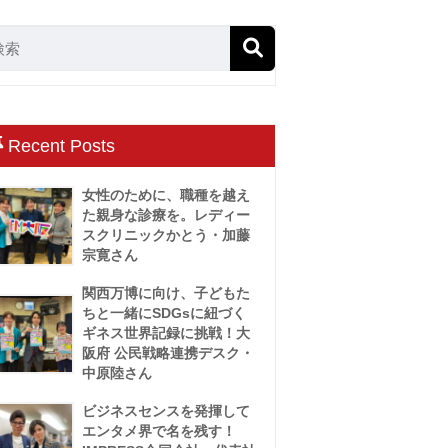
Recent Posts
女性のために、職種を越え
た親身な診療を。レディー
スクリニックかとう・加藤
宗寛さん
関西万博に向け、子どもた
ちと一緒にSDGsに紐づく
ギネス世界記録に挑戦！大
阪府 公民戦略連携デスク・
中原陸さん
ビジネスセンスを発揮して
エンタメ界で名を残す！