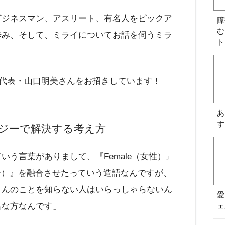
ビジネスマン、アスリート、有名人をピックア
障
む
歩み、そして、ミライについてお話を伺うミラ
ト
CE代表・山口明美さんをお招きしています！
あ
す
ジーで解決する考え方
いう言葉がありまして、『Female（女性）』
ノロジー）』を融合させたっていう造語なんですが、
さんのことを知らない人はいらっしゃらないん
愛
ェ
名な方なんです」