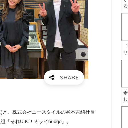
る
「
サ
希
し
ゃん)と、株式会社エースタイルの谷本吉紹社長
それU.K.!! ミライbridge」。