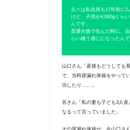
元々は私自身も17年前に
けど、子供が4,000gく
んです。
普通分娩で生んだ時に、会
らい縫う感じになったんで
山口さん「産後もどうしても
で、当時尿漏れ体操をやって
功したり……」
谷さん「私の妻も子ども3人産
なるって言っていました」
その尿漏れ体操が、今山口さ