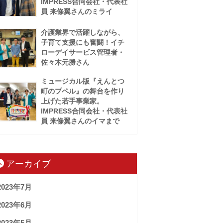
IMPRESS合同会社・代表社
員 来條翼さんのミライ
介護業界で活躍しながら、
子育て支援にも奮闘！イチ
ローデイサービス管理者・
佐々木元勝さん
ミュージカル版『えんとつ
町のプペル』の舞台を作り
上げた若手事業家。
IMPRESS合同会社・代表社
員 来條翼さんのイマまで
アーカイブ
2023年7月
2023年6月
2023年5月