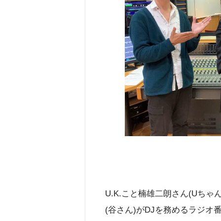
U.K.こと楠雄二朗さん(Uち
(谷さん)がDJを務めるラジオ番組「